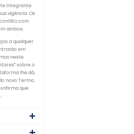
te integrante
ua vigência. Os
conflito com
 em ambos.
iços a qualquer
entrarão em
rmos neste
ntares” sobre o
ataforma lhe dá,
 do novo Termo.
 confirma que
.