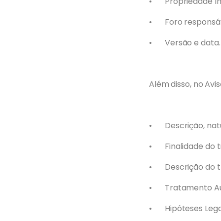
•
Propriedade In
•
Foro responsá
•
Versão e data.
Além disso, no Avi
•
Descrição, nat
•
Finalidade do 
•
Descrição do t
•
Tratamento A
•
Hipóteses Lega