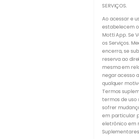
SERVIÇOS.
Ao acessar e u
estabelecem o 
Motti App. Se 
os Serviços. Me
encerra, se su
reserva ao dir
mesma em relaç
negar acesso a
qualquer motiv
Termos supleme
termos de uso 
sofrer mudança
em particular p
eletrônico em 
Suplementares