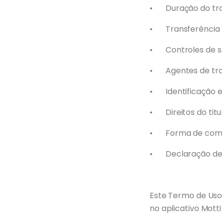
•
Duração do tr
•
Transferência
•
Controles de 
•
Agentes de tr
•
Identificação
•
Direitos do tit
•
Forma de comu
•
Declaração de
Este Termo de Uso 
no aplicativo Mott