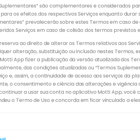
 Suplementares” são complementares e considerados par
para os efeitos dos respectivos Serviços enquanto durar s
mentares” prevalecerão sobre estes Termos em caso de 
feridos Serviços em caso de colisão dos termos previstos
reserva ao direito de alterar os Termos relativos aos Serv
uer alteração, substituição ou inclusão nestes Termos, 
 Motti App fizer a publicação da versão atualizada dos Te
tualmente, das condições atualizadas ou “Termos Supleme
iço e, assim, a continuidade de acesso aos serviços da pl
e, o consentimento e ciência das alterações e vigência
continuar a usar sua conta no aplicativo Motti App, você
deu o Termo de Uso e concorda em ficar vinculado a eles
gal