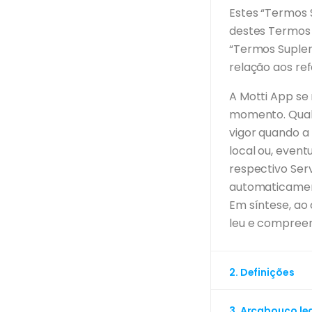
Estes “Termos
destes Termos 
“Termos Suple
relação aos re
A Motti App se 
momento. Qualq
vigor quando a
local ou, even
respectivo Serv
automaticament
Em síntese, ao 
leu e compreen
2. Definições
3. Arcabouço le