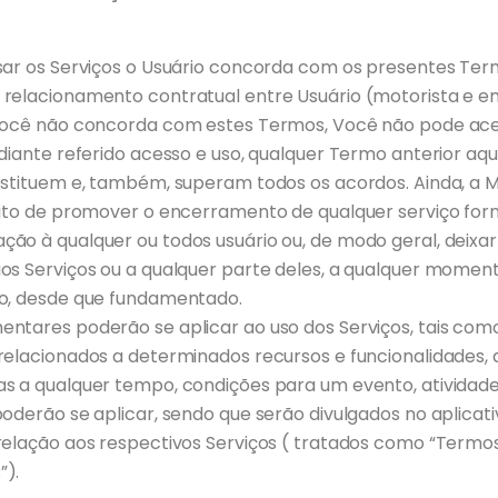
sar os Serviços o Usuário concorda com os presentes Ter
relacionamento contratual entre Usuário (motorista e e
Você não concorda com estes Termos, Você não pode ac
diante referido acesso e uso, qualquer Termo anterior aqu
bstituem e, também, superam todos os acordos. Ainda, a M
eito de promover o encerramento de qualquer serviço for
ão à qualquer ou todos usuário ou, de modo geral, deixar
os Serviços ou a qualquer parte deles, a qualquer momen
o, desde que fundamentado.
ntares poderão se aplicar ao uso dos Serviços, tais como
relacionados a determinados recursos e funcionalidades
s a qualquer tempo, condições para um evento, ativida
oderão se aplicar, sendo que serão divulgados no aplicativ
relação aos respectivos Serviços ( tratados como “Termo
”).