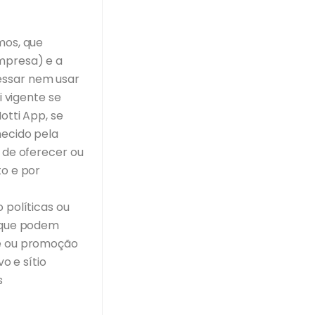
mos, que
mpresa) e a
essar nem usar
i vigente se
otti App, se
necido pela
 de oferecer ou
to e por
 políticas ou
, que podem
de ou promoção
o e sítio
s