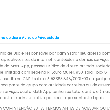
rmo de Uso e Aviso de Privacidade
mo de Uso é responsável por administrar seu acesso com
no aplicativo, sites de internet, conteúdos e demais serviços
e da Motti App, pessoa jurídica de direito privado, socied
 limitada, com sede na R. Lauro Muller, 950, sala 1, box 8 –
, inscrita no CNPJ sob o nº 53.383.848/0001-03 ou qualque
aça parte do grupo com atividade correlata ou, de assess
e serviços, qual a Motti App tenha seu total controle (mai
e controle administrativo por seus representante legais.
IA COM ATENÇÃO ESTES TERMOS ANTES DE ACESSAR OU U