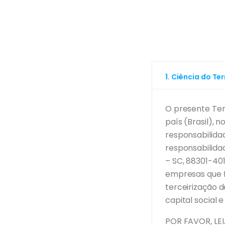
1. Ciência do Te
O presente Ter
país (Brasil), 
responsabilidad
responsabilidade
– SC, 88301-401
empresas que f
terceirização d
capital social 
POR FAVOR, LE