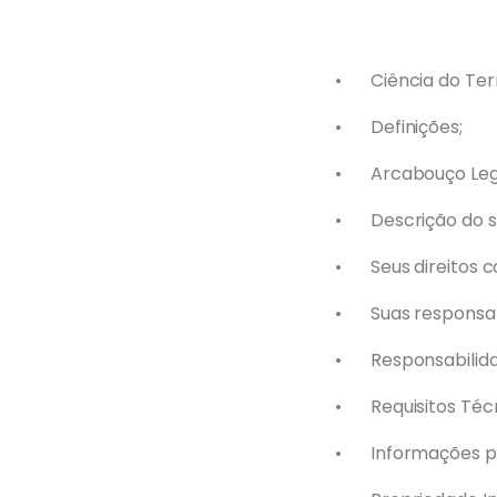
•
Ciência do Ter
•
Definições;
•
Arcabouço Leg
•
Descrição do s
•
Seus direitos 
•
Suas responsab
•
Responsabilid
•
Requisitos Téc
•
Informações pa