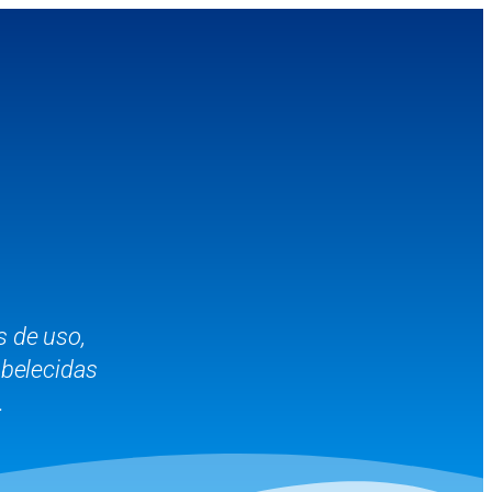
s de uso,
abelecidas
.